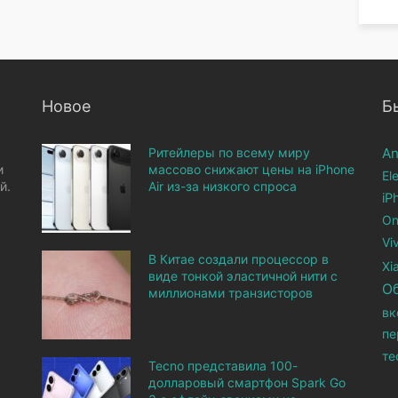
Новое
Б
Ритейлеры по всему миру
An
и
массово снижают цены на iPhone
El
й.
Air из-за низкого спроса
iP
On
Vi
В Китае создали процессор в
Xi
виде тонкой эластичной нити с
О
миллионами транзисторов
вк
пе
те
Tecno представила 100-
долларовый смартфон Spark Go