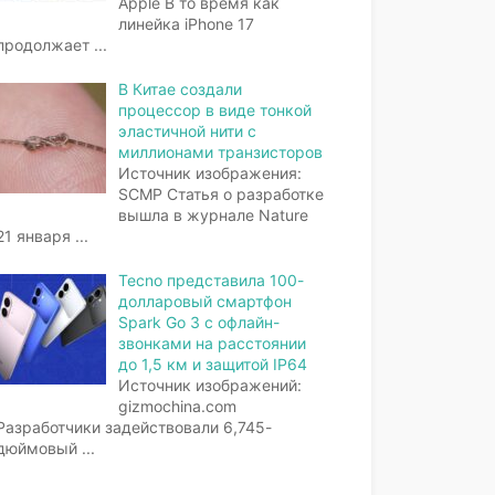
Apple В то время как
линейка iPhone 17
продолжает
...
В Китае создали
процессор в виде тонкой
эластичной нити с
миллионами транзисторов
Источник изображения:
SCMP Статья о разработке
вышла в журнале Nature
21 января
...
Tecno представила 100-
долларовый смартфон
Spark Go 3 с офлайн-
звонками на расстоянии
до 1,5 км и защитой IP64
Источник изображений:
gizmochina.com
Разработчики задействовали 6,745-
дюймовый
...