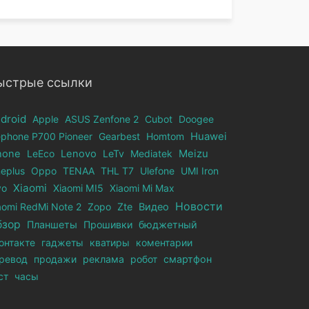
ыстрые ссылки
droid
Apple
ASUS Zenfone 2
Cubot
Doogee
ephone Р700 Pioneer
Gearbest
Homtom
Huawei
hone
LeEco
Lenovo
LeTv
Mediatek
Meizu
eplus
Oppo
TENAA
THL T7
Ulefone
UMI Iron
Xiaomi
vo
Xiaomi MI5
Xiaomi Mi Max
Новости
aomi RedMi Note 2
Zopo
Zte
Видео
бзор
Планшеты
Прошивки
бюджетный
онтакте
гаджеты
кватиры
коментарии
ревод
продажи
реклама
робот
смартфон
ст
часы