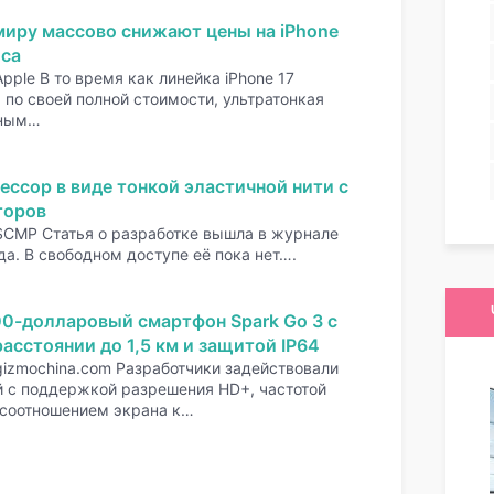
миру массово снижают цены на iPhone
оса
pple В то время как линейка iPhone 17
по своей полной стоимости, ультратонкая
нным…
ессор в виде тонкой эластичной нити с
торов
SCMP Статья о разработке вышла в журнале
да. В свободном доступе её пока нет….
00-долларовый смартфон Spark Go 3 с
асстоянии до 1,5 км и защитой IP64
gizmochina.com Разработчики задействовали
 с поддержкой разрешения HD+, частотой
 соотношением экрана к…