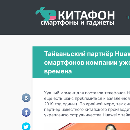
Г
Тайваньский партнёр Huaw
смартфонов компании уж
времена
Худший момент для поставок телефонов Hu
ещё есть шанс приблизиться к заявленно
2019 год единиц. По крайней мере, так сч
партнёр известного китайского производи
укреплению сотрудничества Huawei с тай