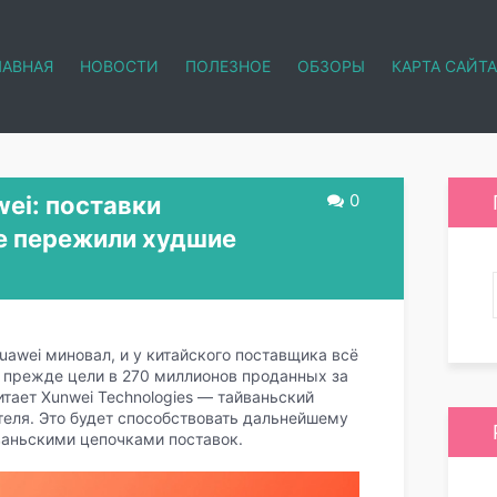
ЛАВНАЯ
НОВОСТИ
ПОЛЕЗНОЕ
ОБЗОРЫ
КАРТА САЙТА
0
ei: поставки
е пережили худшие
awei миновал, и у китайского поставщика всё
й прежде цели в 270 миллионов проданных за
итает Xunwei Technologies — тайваньский
теля. Это будет способствовать дальнейшему
ваньскими цепочками поставок.