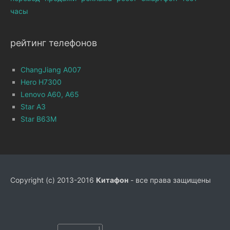
часы
рейтинг телефонов
ChangJiang A007
Hero H7300
Lenovo A60, A65
Star A3
Star B63M
Copyright (c) 2013-2016
Китафон
- все права защищены