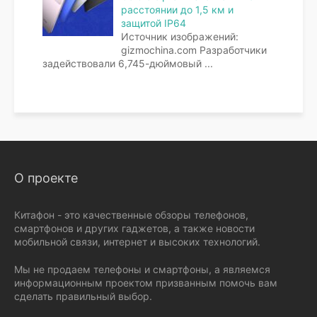
расстоянии до 1,5 км и
защитой IP64
Источник изображений:
gizmochina.com Разработчики
задействовали 6,745-дюймовый
...
О проекте
Китафон - это качественные обзоры телефонов,
смартфонов и других гаджетов, а также новости
мобильной связи, интернет и высоких технологий.
Мы не продаем телефоны и смартфоны, а являемся
информационным проектом призванным помочь вам
сделать правильный выбор.