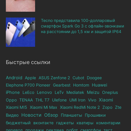
Tecno представила 100-долларовый
смартфон Spark Go 3 с офлайн-звонками
на расстоянии до 1,5 км и защитой IP64
Быстрые ссылки
Android
Apple
ASUS Zenfone 2
Cubot
Doogee
Elephone Р700 Pioneer
Gearbest
Homtom
Huawei
iPhone
LeEco
Lenovo
LeTv
Mediatek
Meizu
Oneplus
Xiaomi
Oppo
TENAA
THL T7
Ulefone
UMI Iron
Vivo
Xiaomi MI5
Xiaomi Mi Max
Xiaomi RedMi Note 2
Zopo
Zte
Новости
Обзор
Видео
Планшеты
Прошивки
бюджетный
вконтакте
гаджеты
кватиры
коментарии
перевод
продажи
реклама
робот
смартфон
тест