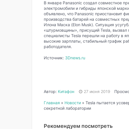
В январе Panasonic создал совместное пр
электромобили и гибриды японской марки
объявлено, что Panasonic приостановит 
производства батарей на совместных пред
Илона Маска (Elon Musk). Ситуация усугу
«штурмовщины», присущий Tesla, вызвал п
специалисты Tesla перешли на работу в я
высокие зарплаты, стабильный график ра
работодателя.
Источник:
3Dnews.ru
Автор:
Китафон
27 июня 2019
Просмо
Главная
»
Новости
»
Tesla пытается усов
секретной лаборатории
Рекомендуем посмотреть