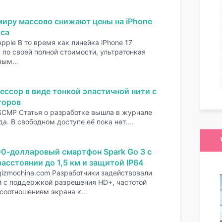
миру массово снижают цены на iPhone
оса
pple В то время как линейка iPhone 17
по своей полной стоимости, ультратонкая
нным…
ессор в виде тонкой эластичной нити с
торов
SCMP Статья о разработке вышла в журнале
да. В свободном доступе её пока нет….
00-долларовый смартфон Spark Go 3 с
асстоянии до 1,5 км и защитой IP64
gizmochina.com Разработчики задействовали
 с поддержкой разрешения HD+, частотой
 соотношением экрана к…