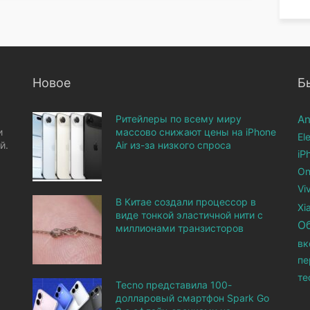
Новое
Б
Ритейлеры по всему миру
An
и
массово снижают цены на iPhone
El
й.
Air из-за низкого спроса
iP
On
Vi
В Китае создали процессор в
Xi
виде тонкой эластичной нити с
О
миллионами транзисторов
вк
пе
те
Tecno представила 100-
долларовый смартфон Spark Go