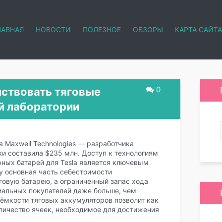
ЛАВНАЯ
НОВОСТИ
ПОЛЕЗНОЕ
ОБЗОРЫ
КАРТА САЙТА
0
нствовать тяговые
й лаборатории
а Maxwell Technologies — разработчика
ки составила $235 млн. Доступ к технологиям
ных батарей для Tesla является ключевым
у основная часть себестоимости
говую батарею, а ограниченный запас хода
циальных покупателей даже больше, чем
ёмкости тяговых аккумуляторов позволит как
оличество ячеек, необходимое для достижения