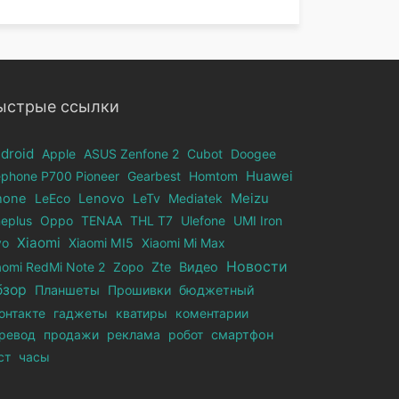
ыстрые ссылки
droid
Apple
ASUS Zenfone 2
Cubot
Doogee
ephone Р700 Pioneer
Gearbest
Homtom
Huawei
hone
LeEco
Lenovo
LeTv
Mediatek
Meizu
eplus
Oppo
TENAA
THL T7
Ulefone
UMI Iron
Xiaomi
vo
Xiaomi MI5
Xiaomi Mi Max
Новости
aomi RedMi Note 2
Zopo
Zte
Видео
бзор
Планшеты
Прошивки
бюджетный
онтакте
гаджеты
кватиры
коментарии
ревод
продажи
реклама
робот
смартфон
ст
часы