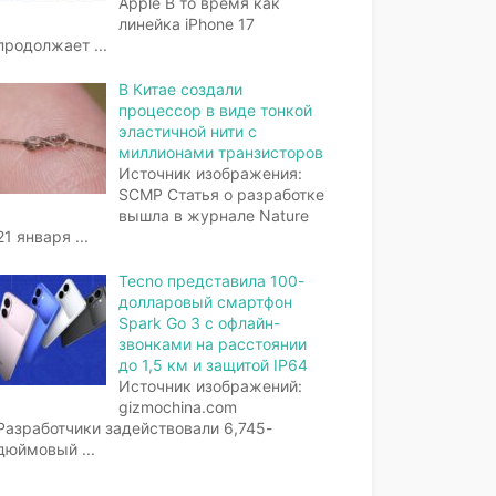
Apple В то время как
линейка iPhone 17
продолжает
...
В Китае создали
процессор в виде тонкой
эластичной нити с
миллионами транзисторов
Источник изображения:
SCMP Статья о разработке
вышла в журнале Nature
21 января
...
Tecno представила 100-
долларовый смартфон
Spark Go 3 с офлайн-
звонками на расстоянии
до 1,5 км и защитой IP64
Источник изображений:
gizmochina.com
Разработчики задействовали 6,745-
дюймовый
...