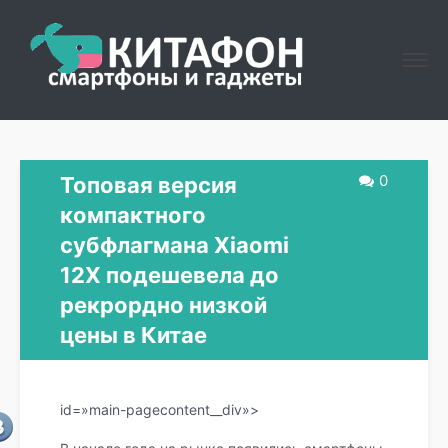
0
Топовая версия
компактного
субфлагмана Xiaomi
12X подешевела до
рекрордно низкой
цены в Китае
id=»main-pagecontent__div»>