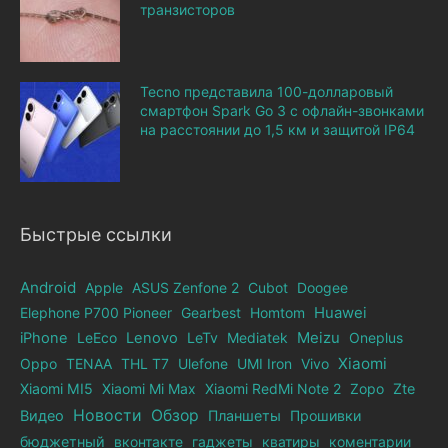
транзисторов
Tecno представила 100-долларовый
смартфон Spark Go 3 с офлайн-звонками
на расстоянии до 1,5 км и защитой IP64
Быстрые ссылки
Android
Apple
ASUS Zenfone 2
Cubot
Doogee
Elephone Р700 Pioneer
Gearbest
Homtom
Huawei
iPhone
LeEco
Lenovo
LeTv
Mediatek
Meizu
Oneplus
Xiaomi
Oppo
TENAA
THL T7
Ulefone
UMI Iron
Vivo
Xiaomi MI5
Xiaomi Mi Max
Xiaomi RedMi Note 2
Zopo
Zte
Новости
Обзор
Видео
Планшеты
Прошивки
бюджетный
вконтакте
гаджеты
кватиры
коментарии