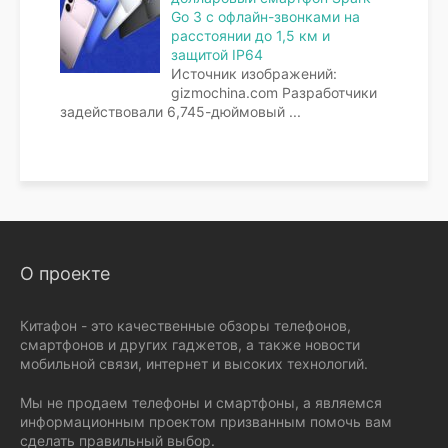
Go 3 с офлайн-звонками на
расстоянии до 1,5 км и
защитой IP64
Источник изображений:
gizmochina.com Разработчики
задействовали 6,745-дюймовый
...
О проекте
Китафон - это качественные обзоры телефонов,
смартфонов и других гаджетов, а также новости
мобильной связи, интернет и высоких технологий.
Мы не продаем телефоны и смартфоны, а являемся
информационным проектом призванным помочь вам
сделать правильный выбор.