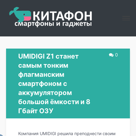
0
UMIDIGI Z1 станет
самым тонким
флагманским
смартфоном с
аккумулятором
большой ёмкости и 8
Гбайт ОЗУ
Компания UMIDIGI решила преподнести своим