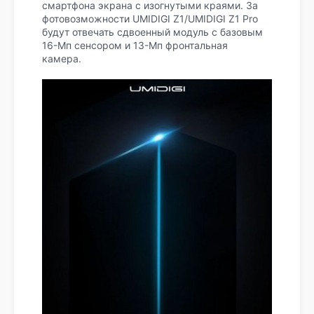
смартфона экрана с изогнутыми краями. За
фотовозможности UMIDIGI Z1/UMIDIGI Z1 Pro
будут отвечать сдвоенный модуль с базовым
16-Мп сенсором и 13-Мп фронтальная
камера.