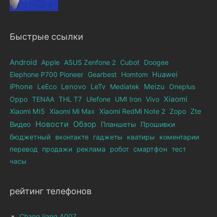
Быстрые ссылки
Android
Apple
ASUS Zenfone 2
Cubot
Doogee
Elephone Р700 Pioneer
Gearbest
Homtom
Huawei
iPhone
LeEco
Lenovo
LeTv
Mediatek
Meizu
Oneplus
Xiaomi
Oppo
TENAA
THL T7
Ulefone
UMI Iron
Vivo
Xiaomi MI5
Xiaomi Mi Max
Xiaomi RedMi Note 2
Zopo
Zte
Новости
Обзор
Видео
Планшеты
Прошивки
бюджетный
вконтакте
гаджеты
кватиры
коментарии
перевод
продажи
реклама
робот
смартфон
тест
часы
рейтинг телефонов
ChangJiang A007