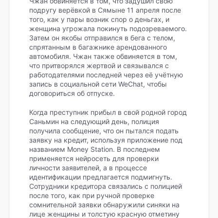
Чжан обвиняется в том, что задушил свою
подругу верёвкой в ​​Сямыне 11 апреля после
того, как у пары возник спор о деньгах, и
женщина угрожала покинуть подозреваемого.
Затем он якобы отправился в бега с телом,
спрятанным в багажнике арендованного
автомобиля. Чжан также обвиняется в том,
что притворялся жертвой и связывался с
работодателями последней через её учётную
запись в социальной сети WeChat, чтобы
договориться об отпуске.
Когда преступник прибыл в свой родной город
Саньмин на следующий день, полиция
получила сообщение, что он пытался подать
заявку на кредит, используя приложение под
названием Money Station. В последнем
применяется нейросеть для проверки
личности заявителей, а в процессе
идентификации предлагается подмигнуть.
Сотрудники кредитора связались с полицией
после того, как при ручной проверке
сомнительной заявки обнаружили синяки на
лице женщины и толстую красную отметину