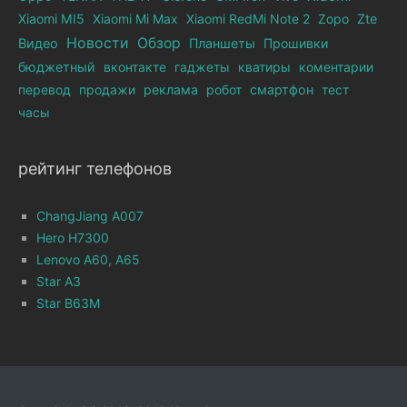
Xiaomi MI5
Xiaomi Mi Max
Xiaomi RedMi Note 2
Zopo
Zte
Новости
Обзор
Видео
Планшеты
Прошивки
бюджетный
вконтакте
гаджеты
кватиры
коментарии
перевод
продажи
реклама
робот
смартфон
тест
часы
рейтинг телефонов
ChangJiang A007
Hero H7300
Lenovo A60, A65
Star A3
Star B63M