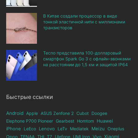
В Китае создали процессор в виде
тонкой эластичной нити с миллионами
транзисторов
Tecno представила 100-долларовый
смартфон Spark Go 3 с офлайн-звонками
на расстоянии до 1,5 км и защитой IP64
Быстрые ссылки
Android
Apple
ASUS Zenfone 2
Cubot
Doogee
Elephone Р700 Pioneer
Gearbest
Homtom
Huawei
iPhone
LeEco
Lenovo
LeTv
Mediatek
Meizu
Oneplus
Xiaomi
Oppo
TENAA
THL T7
Ulefone
UMI Iron
Vivo