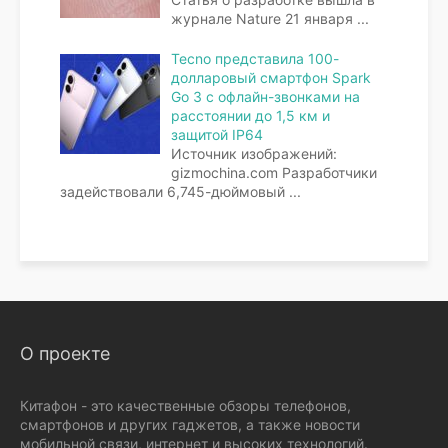
журнале Nature 21 января
...
Tecno представила 100-
долларовый смартфон Spark
Go 3 с офлайн-звонками на
расстоянии до 1,5 км и
защитой IP64
Источник изображений:
gizmochina.com Разработчики
задействовали 6,745-дюймовый
...
О проекте
Китафон - это качественные обзоры телефонов,
смартфонов и других гаджетов, а также новости
мобильной связи, интернет и высоких технологий.