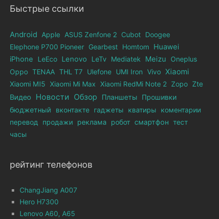
Быстрые ссылки
Android
Apple
ASUS Zenfone 2
Cubot
Doogee
Elephone Р700 Pioneer
Gearbest
Homtom
Huawei
iPhone
LeEco
Lenovo
LeTv
Mediatek
Meizu
Oneplus
Xiaomi
Oppo
TENAA
THL T7
Ulefone
UMI Iron
Vivo
Xiaomi MI5
Xiaomi Mi Max
Xiaomi RedMi Note 2
Zopo
Zte
Новости
Обзор
Видео
Планшеты
Прошивки
бюджетный
вконтакте
гаджеты
кватиры
коментарии
перевод
продажи
реклама
робот
смартфон
тест
часы
рейтинг телефонов
ChangJiang A007
Hero H7300
Lenovo A60, A65