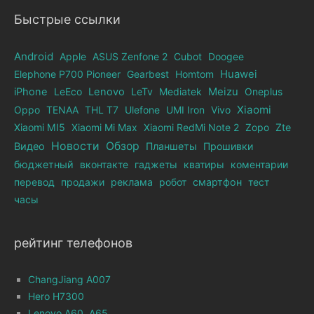
Быстрые ссылки
Android
Apple
ASUS Zenfone 2
Cubot
Doogee
Elephone Р700 Pioneer
Gearbest
Homtom
Huawei
iPhone
LeEco
Lenovo
LeTv
Mediatek
Meizu
Oneplus
Xiaomi
Oppo
TENAA
THL T7
Ulefone
UMI Iron
Vivo
Xiaomi MI5
Xiaomi Mi Max
Xiaomi RedMi Note 2
Zopo
Zte
Новости
Обзор
Видео
Планшеты
Прошивки
бюджетный
вконтакте
гаджеты
кватиры
коментарии
перевод
продажи
реклама
робот
смартфон
тест
часы
рейтинг телефонов
ChangJiang A007
Hero H7300
Lenovo A60, A65