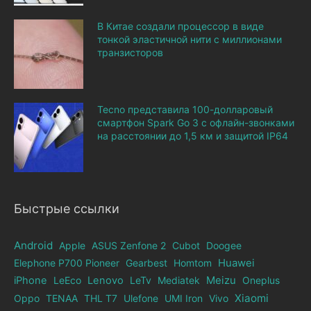
В Китае создали процессор в виде
тонкой эластичной нити с миллионами
транзисторов
Tecno представила 100-долларовый
смартфон Spark Go 3 с офлайн-звонками
на расстоянии до 1,5 км и защитой IP64
Быстрые ссылки
Android
Apple
ASUS Zenfone 2
Cubot
Doogee
Elephone Р700 Pioneer
Gearbest
Homtom
Huawei
iPhone
LeEco
Lenovo
LeTv
Mediatek
Meizu
Oneplus
Xiaomi
Oppo
TENAA
THL T7
Ulefone
UMI Iron
Vivo