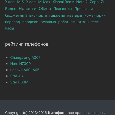
Xiaomi MI5
Xiaomi Mi Max
Xiaomi RedMi Note 2
Zopo
Zte
Новости
Обзор
Видео
Планшеты
Прошивки
бюджетный
вконтакте
гаджеты
кватиры
коментарии
перевод
продажи
реклама
робот
смартфон
тест
часы
рейтинг телефонов
ChangJiang A007
Hero H7300
Lenovo A60, A65
Star A3
Star B63M
Copyright (c) 2013-2016
Китафон
- все права защищены