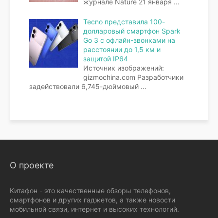
журнале Nature 21 января
...
Tecno представила 100-
долларовый смартфон Spark
Go 3 с офлайн-звонками на
расстоянии до 1,5 км и
защитой IP64
Источник изображений:
gizmochina.com Разработчики
задействовали 6,745-дюймовый
...
О проекте
Китафон - это качественные обзоры телефонов,
смартфонов и других гаджетов, а также новости
мобильной связи, интернет и высоких технологий.