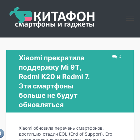
0
Xiaomi прекратила
поддержку Mi 9T,
Redmi K20 и Redmi 7.
Эти смартфоны
больше не будут
обновляться
Xiaomi обновила перечень смартфонов,
достигших стадии EOL (End of Support). Его
новая редакция пополнилась четырьмя