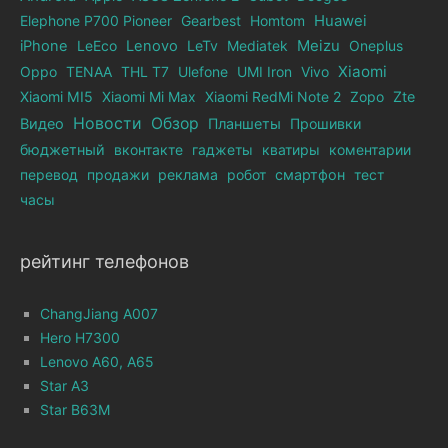
Elephone Р700 Pioneer
Gearbest
Homtom
Huawei
iPhone
LeEco
Lenovo
LeTv
Mediatek
Meizu
Oneplus
Xiaomi
Oppo
TENAA
THL T7
Ulefone
UMI Iron
Vivo
Xiaomi MI5
Xiaomi Mi Max
Xiaomi RedMi Note 2
Zopo
Zte
Новости
Обзор
Видео
Планшеты
Прошивки
бюджетный
вконтакте
гаджеты
кватиры
коментарии
перевод
продажи
реклама
робот
смартфон
тест
часы
рейтинг телефонов
ChangJiang A007
Hero H7300
Lenovo A60, A65
Star A3
Star B63M