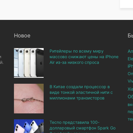
Новое
Б
Ритейлеры по всему миру
An
и
массово снижают цены на iPhone
El
й.
Air из-за низкого спроса
iP
On
Vi
В Китае создали процессор в
Xi
виде тонкой эластичной нити с
О
миллионами транзисторов
вк
пе
те
Tecno представила 100-
долларовый смартфон Spark Go