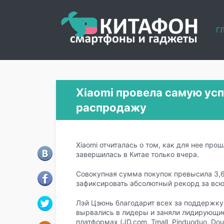
Г
Xiaomi провела самую ус
распродажу
Xiaomi отчиталась о том, как для нее пр
завершилась в Китае только вчера.
Совокупная сумма покупок превысила 3,6
зафиксировать абсолютный рекорд за всю
Лэй Цзюнь благодарит всех за поддержку,
вырвались в лидеры и заняли лидирующие
платформах (JD.com, Tmall, Pinduoduo, Douy