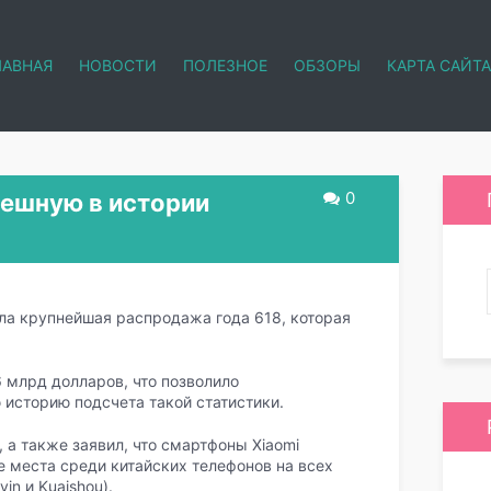
ЛАВНАЯ
НОВОСТИ
ПОЛЕЗНОЕ
ОБЗОРЫ
КАРТА САЙТА
0
пешную в истории
ошла крупнейшая распродажа года 618, которая
 млрд долларов, что позволило
 историю подсчета такой статистики.
 а также заявил, что смартфоны Xiaomi
 места среди китайских телефонов на всех
in и Kuaishou).