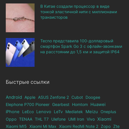
В Китае создали процессор в виде
тонкой эластичной нити с миллионами
транзисторов
Tecno представила 100-долларовый
смартфон Spark Go 3 с офлайн-звонками
на расстоянии до 1,5 км и защитой IP64
Быстрые ссылки
Android
Apple
ASUS Zenfone 2
Cubot
Doogee
Elephone Р700 Pioneer
Gearbest
Homtom
Huawei
iPhone
LeEco
Lenovo
LeTv
Mediatek
Meizu
Oneplus
Xiaomi
Oppo
TENAA
THL T7
Ulefone
UMI Iron
Vivo
Xiaomi MI5
Xiaomi Mi Max
Xiaomi RedMi Note 2
Zopo
Zte