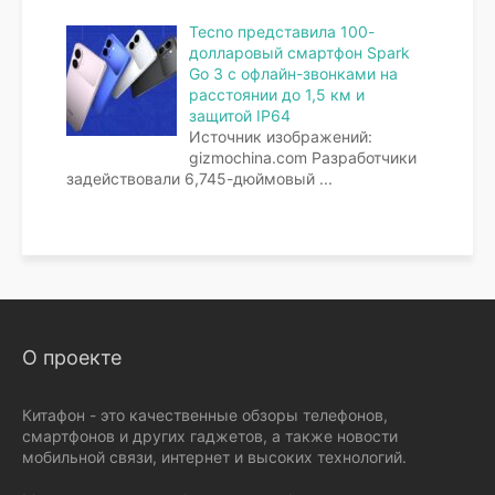
Tecno представила 100-
долларовый смартфон Spark
Go 3 с офлайн-звонками на
расстоянии до 1,5 км и
защитой IP64
Источник изображений:
gizmochina.com Разработчики
задействовали 6,745-дюймовый
...
О проекте
Китафон - это качественные обзоры телефонов,
смартфонов и других гаджетов, а также новости
мобильной связи, интернет и высоких технологий.