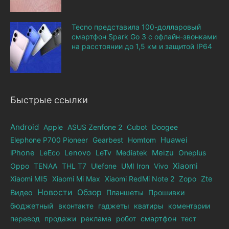
Tecno представила 100-долларовый
смартфон Spark Go 3 с офлайн-звонками
на расстоянии до 1,5 км и защитой IP64
Быстрые ссылки
Android
Apple
ASUS Zenfone 2
Cubot
Doogee
Elephone Р700 Pioneer
Gearbest
Homtom
Huawei
iPhone
LeEco
Lenovo
LeTv
Mediatek
Meizu
Oneplus
Xiaomi
Oppo
TENAA
THL T7
Ulefone
UMI Iron
Vivo
Xiaomi MI5
Xiaomi Mi Max
Xiaomi RedMi Note 2
Zopo
Zte
Новости
Обзор
Видео
Планшеты
Прошивки
бюджетный
вконтакте
гаджеты
кватиры
коментарии
перевод
продажи
реклама
робот
смартфон
тест