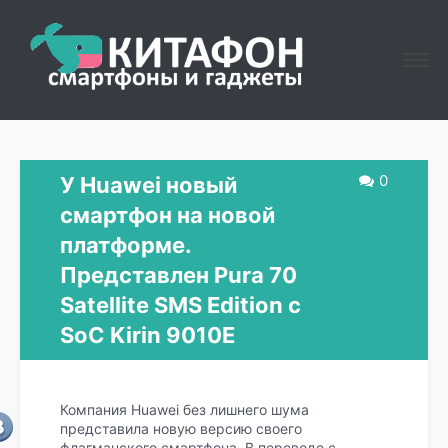
0
У Huawei новый
смартфон на новой
платформе.
Представлен Pura 70
Satellite SMS Edition с
SoC Kirin 9010E
Компания Huawei без лишнего шума
представила новую версию своего
флагманского смартфона. В переводе с