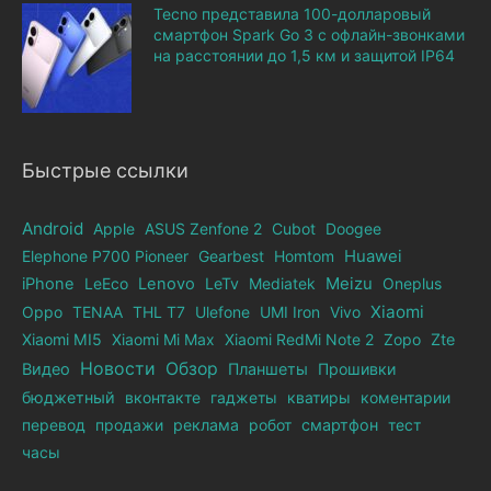
Tecno представила 100-долларовый
смартфон Spark Go 3 с офлайн-звонками
на расстоянии до 1,5 км и защитой IP64
Быстрые ссылки
Android
Apple
ASUS Zenfone 2
Cubot
Doogee
Elephone Р700 Pioneer
Gearbest
Homtom
Huawei
iPhone
LeEco
Lenovo
LeTv
Mediatek
Meizu
Oneplus
Xiaomi
Oppo
TENAA
THL T7
Ulefone
UMI Iron
Vivo
Xiaomi MI5
Xiaomi Mi Max
Xiaomi RedMi Note 2
Zopo
Zte
Новости
Обзор
Видео
Планшеты
Прошивки
бюджетный
вконтакте
гаджеты
кватиры
коментарии
перевод
продажи
реклама
робот
смартфон
тест
часы