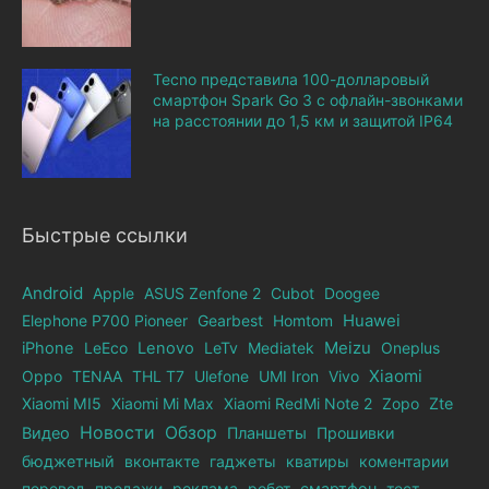
Tecno представила 100-долларовый
смартфон Spark Go 3 с офлайн-звонками
на расстоянии до 1,5 км и защитой IP64
Быстрые ссылки
Android
Apple
ASUS Zenfone 2
Cubot
Doogee
Elephone Р700 Pioneer
Gearbest
Homtom
Huawei
iPhone
LeEco
Lenovo
LeTv
Mediatek
Meizu
Oneplus
Xiaomi
Oppo
TENAA
THL T7
Ulefone
UMI Iron
Vivo
Xiaomi MI5
Xiaomi Mi Max
Xiaomi RedMi Note 2
Zopo
Zte
Новости
Обзор
Видео
Планшеты
Прошивки
бюджетный
вконтакте
гаджеты
кватиры
коментарии
перевод
продажи
реклама
робот
смартфон
тест