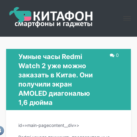
0
Умные часы Redmi
Watch 2 уже можно
заказать в Китае. Они
получили экран
AMOLED диагональю
1,6 дюйма
id=»main-pagecontent__div»>