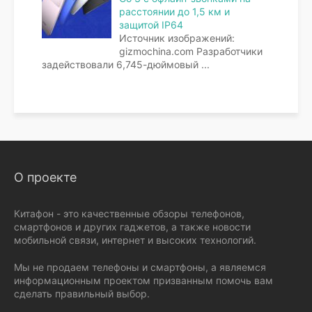
расстоянии до 1,5 км и
защитой IP64
Источник изображений:
gizmochina.com Разработчики
задействовали 6,745-дюймовый
...
О проекте
Китафон - это качественные обзоры телефонов,
смартфонов и других гаджетов, а также новости
мобильной связи, интернет и высоких технологий.
Мы не продаем телефоны и смартфоны, а являемся
информационным проектом призванным помочь вам
сделать правильный выбор.