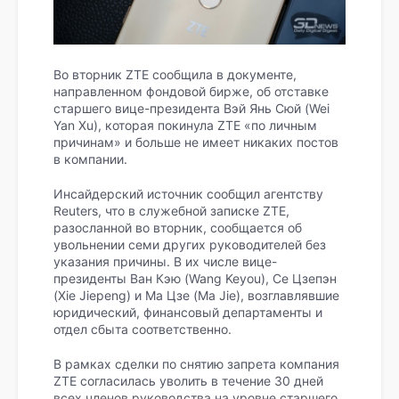
Во вторник ZTE сообщила в документе,
направленном фондовой бирже, об отставке
старшего вице-президента Вэй Янь Сюй (Wei
Yan Xu), которая покинула ZTE «по личным
причинам» и больше не имеет никаких постов
в компании.
Инсайдерский источник сообщил агентству
Reuters, что в служебной записке ZTE,
разосланной во вторник, сообщается об
увольнении семи других руководителей без
указания причины. В их числе вице-
президенты Ван Кэю (Wang Keyou), Се Цзепэн
(Xie Jiepeng) и Ма Цзе (Ma Jie), возглавлявшие
юридический, финансовый департаменты и
отдел сбыта соответственно.
В рамках сделки по снятию запрета компания
ZTE согласилась уволить в течение 30 дней
всех членов руководства на уровне старшего