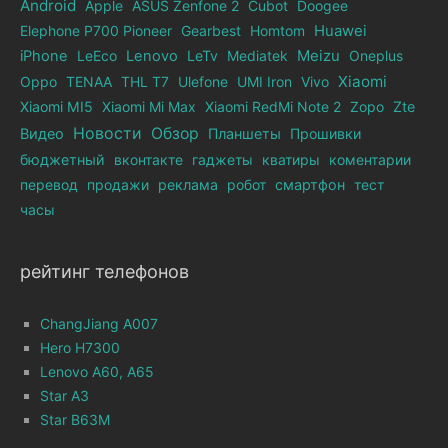
Android
Apple
ASUS Zenfone 2
Cubot
Doogee
Elephone Р700 Pioneer
Gearbest
Homtom
Huawei
iPhone
LeEco
Lenovo
LeTv
Mediatek
Meizu
Oneplus
Xiaomi
Oppo
TENAA
THL T7
Ulefone
UMI Iron
Vivo
Xiaomi MI5
Xiaomi Mi Max
Xiaomi RedMi Note 2
Zopo
Zte
Новости
Обзор
Видео
Планшеты
Прошивки
бюджетный
вконтакте
гаджеты
кватиры
коментарии
перевод
продажи
реклама
робот
смартфон
тест
часы
рейтинг телефонов
ChangJiang A007
Hero H7300
Lenovo A60, A65
Star A3
Star B63M