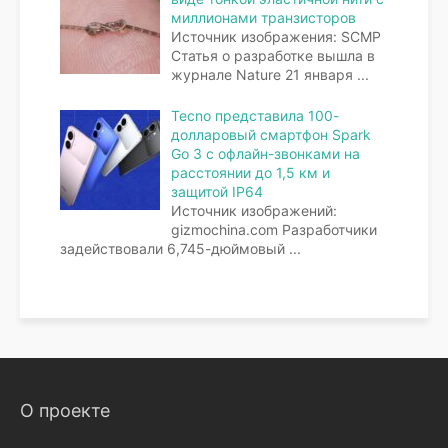
миллионами транзисторов
Источник изображения: SCMP
Статья о разработке вышла в
журнале Nature 21 января
...
Tecno представила 100-
долларовый смартфон Spark
Go 3 с офлайн-звонками на
расстоянии до 1,5 км и
защитой IP64
Источник изображений:
gizmochina.com Разработчики
задействовали 6,745-дюймовый
...
О проекте