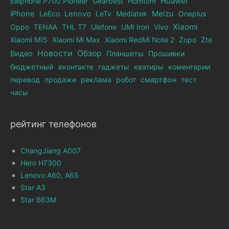
Elephone Р700 Pioneer
Gearbest
Homtom
Huawei
iPhone
LeEco
Lenovo
LeTv
Mediatek
Meizu
Oneplus
Xiaomi
Oppo
TENAA
THL T7
Ulefone
UMI Iron
Vivo
Xiaomi MI5
Xiaomi Mi Max
Xiaomi RedMi Note 2
Zopo
Zte
Новости
Обзор
Видео
Планшеты
Прошивки
бюджетный
вконтакте
гаджеты
кватиры
коментарии
перевод
продажи
реклама
робот
смартфон
тест
часы
рейтинг телефонов
ChangJiang A007
Hero H7300
Lenovo A60, A65
Star A3
Star B63M