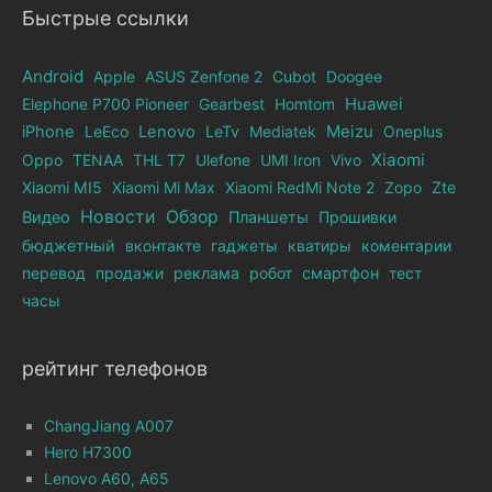
Быстрые ссылки
Android
Apple
ASUS Zenfone 2
Cubot
Doogee
Elephone Р700 Pioneer
Gearbest
Homtom
Huawei
iPhone
LeEco
Lenovo
LeTv
Mediatek
Meizu
Oneplus
Xiaomi
Oppo
TENAA
THL T7
Ulefone
UMI Iron
Vivo
Xiaomi MI5
Xiaomi Mi Max
Xiaomi RedMi Note 2
Zopo
Zte
Новости
Обзор
Видео
Планшеты
Прошивки
бюджетный
вконтакте
гаджеты
кватиры
коментарии
перевод
продажи
реклама
робот
смартфон
тест
часы
рейтинг телефонов
ChangJiang A007
Hero H7300
Lenovo A60, A65