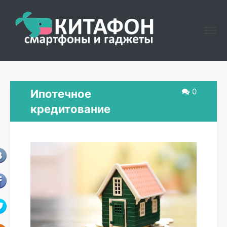
0
Ипотечное
кредитование