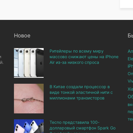
Новое
Б
Ритейлеры по всему миру
An
и
массово снижают цены на iPhone
El
й.
Air из-за низкого спроса
iP
On
Vi
В Китае создали процессор в
Xi
виде тонкой эластичной нити с
О
миллионами транзисторов
вк
пе
те
Tecno представила 100-
долларовый смартфон Spark Go