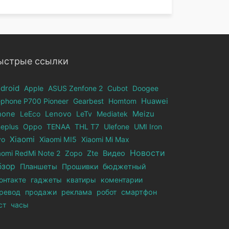
ыстрые ссылки
droid
Apple
ASUS Zenfone 2
Cubot
Doogee
ephone Р700 Pioneer
Gearbest
Homtom
Huawei
hone
LeEco
Lenovo
LeTv
Mediatek
Meizu
eplus
Oppo
TENAA
THL T7
Ulefone
UMI Iron
Xiaomi
vo
Xiaomi MI5
Xiaomi Mi Max
Новости
aomi RedMi Note 2
Zopo
Zte
Видео
бзор
Планшеты
Прошивки
бюджетный
онтакте
гаджеты
кватиры
коментарии
ревод
продажи
реклама
робот
смартфон
ст
часы