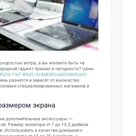
скоростью ветра, а вы желаете быть «в
чередной гаджет пришел в негодность? Цены
9-621d-11e7-80d5-3c4a926fcda0/fab0ce12-
ень разнятся и зависят от множества
прилавки специализированных магазинов в
размером экрана
 на дополнительные аксессуары —
ой. Размер монитора от 7 до 13,3 дюймов
в. Использовать в качестве домашнего
и монитора от 14 до 15,4 дюймов, а