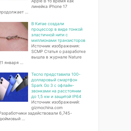
Apple В то время как
линейка iPhone 17
продолжает
...
В Китае создали
процессор в виде тонкой
эластичной нити с
миллионами транзисторов
Источник изображения:
SCMP Статья о разработке
вышла в журнале Nature
21 января
...
Tecno представила 100-
долларовый смартфон
Spark Go 3 с офлайн-
звонками на расстоянии
до 1,5 км и защитой IP64
Источник изображений:
gizmochina.com
Разработчики задействовали 6,745-
дюймовый
...