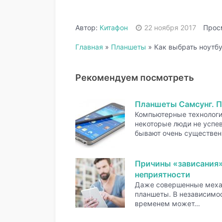
Автор:
Китафон
22 ноября 2017
Прос
Главная
»
Планшеты
»
Как выбрать ноутб
Рекомендуем посмотреть
Планшеты Самсунг. П
Компьютерные технологи
некоторые люди не успе
бывают очень существе
Причины «зависания»
неприятности
Даже совершенные механ
планшеты. В независимос
временем может…