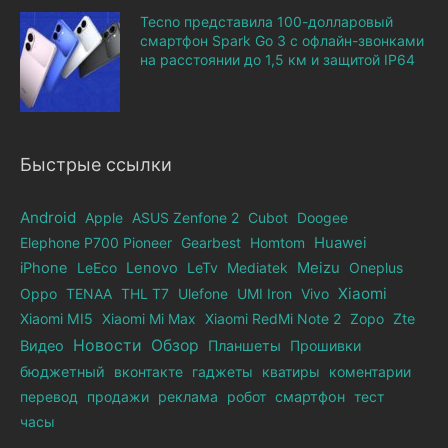
Tecno представила 100-долларовый
смартфон Spark Go 3 с офлайн-звонками
на расстоянии до 1,5 км и защитой IP64
Быстрые ссылки
Android
Apple
ASUS Zenfone 2
Cubot
Doogee
Elephone Р700 Pioneer
Gearbest
Homtom
Huawei
iPhone
LeEco
Lenovo
LeTv
Mediatek
Meizu
Oneplus
Xiaomi
Oppo
TENAA
THL T7
Ulefone
UMI Iron
Vivo
Xiaomi MI5
Xiaomi Mi Max
Xiaomi RedMi Note 2
Zopo
Zte
Новости
Обзор
Видео
Планшеты
Прошивки
бюджетный
вконтакте
гаджеты
кватиры
коментарии
перевод
продажи
реклама
робот
смартфон
тест
часы