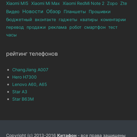
Xiaomi MI5
Xiaomi Mi Max
Xiaomi RedMi Note 2
Zopo
Zte
Новости
Обзор
Видео
Планшеты
Прошивки
бюджетный
вконтакте
гаджеты
кватиры
коментарии
перевод
продажи
реклама
робот
смартфон
тест
часы
рейтинг телефонов
ChangJiang A007
Hero H7300
Lenovo A60, A65
Star A3
Star B63M
Copyright (c) 2013-2016
Китафон
- все права защищены