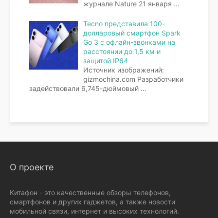
журнале Nature 21 января
...
Tecno представила 100-
долларовый смартфон Spark
Go 3 с офлайн-звонками на
расстоянии до 1,5 км и
защитой IP64
Источник изображений:
gizmochina.com Разработчики
задействовали 6,745-дюймовый
...
О проекте
Китафон - это качественные обзоры телефонов,
смартфонов и других гаджетов, а также новости
мобильной связи, интернет и высоких технологий.