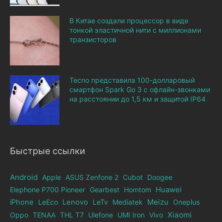
В Китае создали процессор в виде
тонкой эластичной нити с миллионами
транзисторов
Tecno представила 100-долларовый
смартфон Spark Go 3 с офлайн-звонками
на расстоянии до 1,5 км и защитой IP64
Быстрые ссылки
Android
Apple
ASUS Zenfone 2
Cubot
Doogee
Elephone Р700 Pioneer
Gearbest
Homtom
Huawei
iPhone
LeEco
Lenovo
LeTv
Mediatek
Meizu
Oneplus
Xiaomi
Oppo
TENAA
THL T7
Ulefone
UMI Iron
Vivo